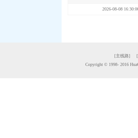
2026-08-08 16:30:0
[主线路]
Copyright © 1998- 2016 H