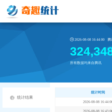
2026-08-08 16:44:
324,34
所有数据均来自腾讯
统计时间
统计结果
2026-08-08 16:44:0
2026-08-08 16:43:0